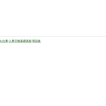
お仕事
/
人事労務基礎講座
/
用語集