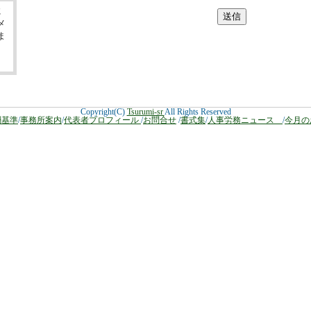
に
メ
ま
Copyright(C)
Tsurumi-sr
All Rights Reserved
酬基準
/
事務所案内
/
代表者プロフィール
/
お問合せ
/
書式集
/
人事労務ニュース
/
今月の